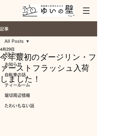
記事
All Posts
4月29日
All Posts
今年最初のダージリン・フ
お知らせ
ァーストフラッシュ入荷
自転車の話
しました！
ティールーム
堀切周辺情報
たわいもない話