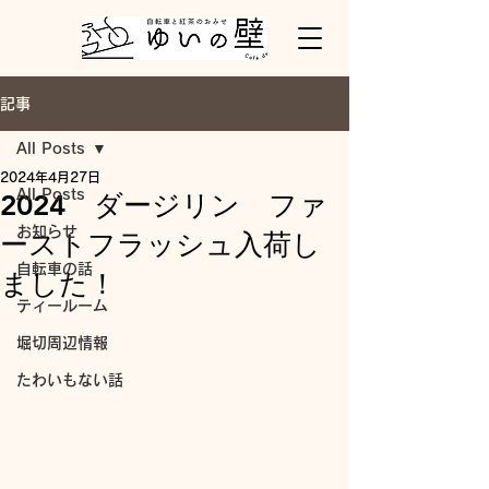
記事
All Posts
2024年4月27日
All Posts
2024 ダージリン ファ
お知らせ
ーストフラッシュ入荷し
自転車の話
ました！
ティールーム
堀切周辺情報
たわいもない話