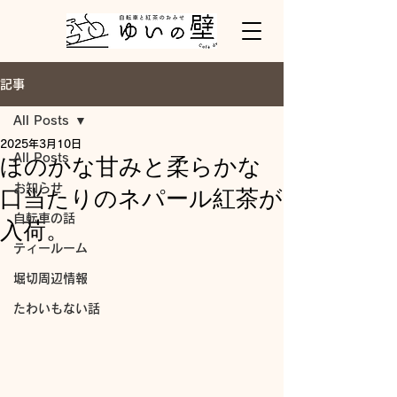
記事
All Posts
2025年3月10日
All Posts
ほのかな甘みと柔らかな
お知らせ
口当たりのネパール紅茶が
自転車の話
入荷。
ティールーム
堀切周辺情報
たわいもない話