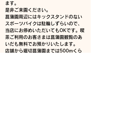
ます。
是非ご来園ください。
菖蒲園周辺にはキックスタンドのない
スポーツバイクは駐輪しずらいので、
当店にお停めいただいてもOKです。喫
茶ご利用のお客さまは菖蒲園観覧のあ
いだも無料でお預かりいたします。
店舗から堀切菖蒲園までは500mくら
いあります。ビンディングシューズで
はちょっと辛いので替えのシューズを
持参するかスニーカーでお越しくださ
いませ。
堀切周辺情報