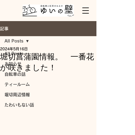
記事
All Posts
2024年5月16日
All Posts
堀切菖蒲園情報。 一番花
お知らせ
が咲きました！
自転車の話
ティールーム
堀切周辺情報
たわいもない話