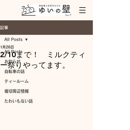
記事
All Posts
1月26日
All Posts
2/10まで！ ミルクティ
お知らせ
ー祭りやってます。
自転車の話
ティールーム
堀切周辺情報
たわいもない話