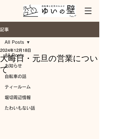
記事
All Posts
2024年12月18日
All Posts
大晦日・元旦の営業につい
お知らせ
て
自転車の話
ティールーム
堀切周辺情報
たわいもない話